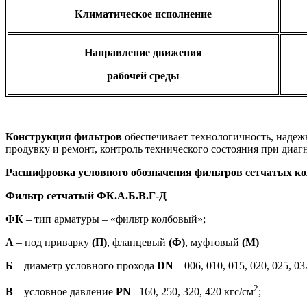
Климатическое исполнение
Направление движения
рабочей среды
Конструкция фильтров
обеспечивает технологичность, надежн
продувку и ремонт, контроль технического состояния при диаг
Расшифровка условного обозначения фильтров сетчатых к
Фильтр сетчатый ФК.А.Б.В.Г-Д
ФК
– тип арматуры – «фильтр колбовый»;
А
– под приварку
(П)
, фланцевый
(Ф)
, муфтовый
(М)
Б
– диаметр условного прохода
DN
– 006, 010, 015, 020, 025, 03
2
В
– условное давление
Р
N
–160, 250, 320, 420 кгс/см
;