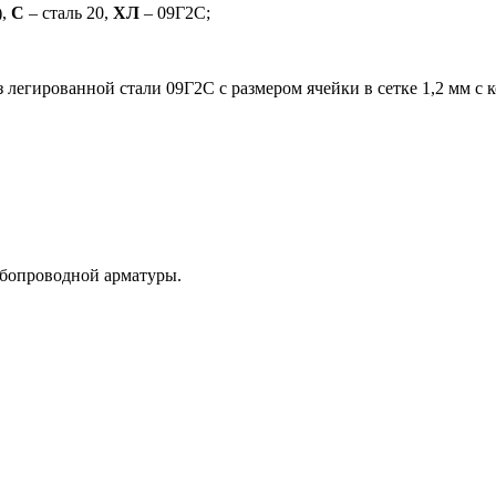
),
С
– сталь 20,
ХЛ
– 09Г2С;
 легированной стали 09Г2С с размером ячейки в сетке 1,2 мм с 
убопроводной арматуры.