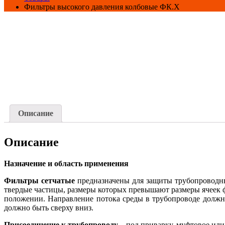
Фильтры высокого давления колбовые ФК.Х
Описание
Описание
Назначение и область применения
Фильтры сетчатые
предназначены для защиты трубопроводны
твердые частицы, размеры которых превышают размеры ячеек ф
положении. Направление потока среды в трубопроводе должно
должно быть сверху вниз.
Присоединение к трубопроводу
– под приварку, муфтовое или