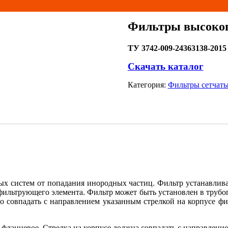
Фильтры высоког
ТУ 3742-009-
24363138-2015
Скачать каталог
Категория:
Фильтры сетчат
х систем от попадания инородных частиц. Фильтр устанавлива
ильтрующего элемента. Фильтр может быть установлен в трубоп
 совпадать с направлением указанным стрелкой на корпусе фи
 фланцевое. Стрелка на корпусе должна совпадать с направлени