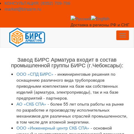
Skip
КОНСУЛЬТАЦИЯ: (8352) 709-706
to
market@birsarm.ru
content
Доставка в регионы РФ и СНГ
Toggl
naviga
Завод БИРС Арматура входит в состав
промышленной группы БИРС (г.Чебоксары):
ООО «СПД БИРС»
- инжиниринговые решения по
оснащению различного вида трубопроводов
приводными комплектами на базе как собственных
изделий (арматура, электроприводы), так и на базе
предприятий - партнеров.
АО «СКБ СПА»
- более 55 лет опыта работы на рынке
по разработке и производству исполнительных
механизмов для различных отраслей промышленности,
в том числе для атомной энергетики.
ООО «Инженерный центр СКБ СПА»
- основной
научный и конструкторско-технологический потенциал