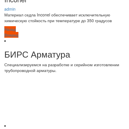
admin
Материал седла Inconel обеспечивает исключительную
химическую стойкость при температуре до 350 градусов
Назад
Previous
Навигация
Вперед
post:
Next
post:
по
БИРС Арматура
записям
Специализируемся на разработке и серийном изготовлении
трубопроводной арматуры.