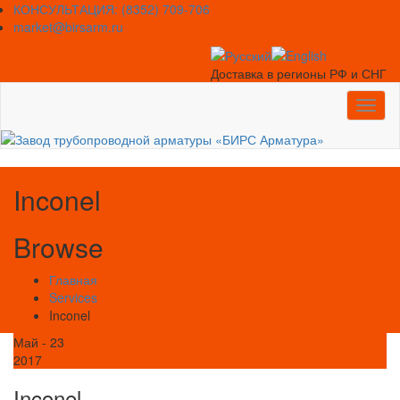
Skip
КОНСУЛЬТАЦИЯ: (8352) 709-706
to
market@birsarm.ru
content
Доставка в регионы РФ и СНГ
Toggl
naviga
Inconel
Browse
Главная
Services
Inconel
Май - 23
2017
Inconel