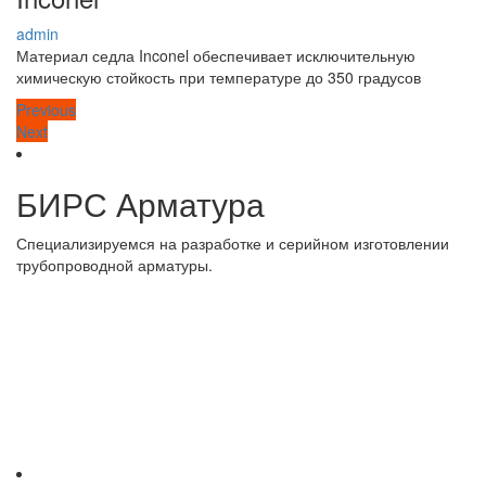
admin
Материал седла Inconel обеспечивает исключительную
химическую стойкость при температуре до 350 градусов
Previous
Previous
Post
Next
Next
post:
post:
navigation
БИРС Арматура
Специализируемся на разработке и серийном изготовлении
трубопроводной арматуры.