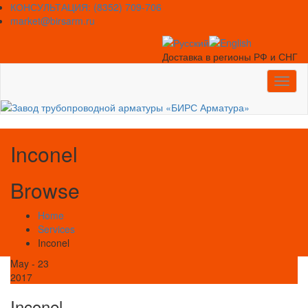
Skip
КОНСУЛЬТАЦИЯ: (8352) 709-706
to
market@birsarm.ru
content
Доставка в регионы РФ и СНГ
Toggl
naviga
Inconel
Browse
Home
Services
Inconel
May - 23
2017
Inconel