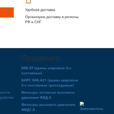
Удобная доставка
Организуем доставку в регионы
РФ и СНГ
Продукция
Б06.3Х (краны шаровые 3-х
составные)
БИРС Б06.А21 (краны шаровые
2-х составные трехходовые)
ьности
Фильтры сетчатые высокого
бработки
давления ФВД.Х
Фильтры высокого давления
ФВД1.Х