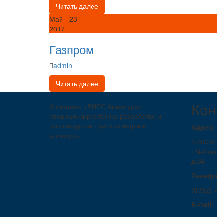
Читать далее
Май
- 23
2017
Газпром
admin
Читать далее
Кон
Компания «БИРС Арматура»
специализируется на разработке и
производстве трубопроводной
Адрес:
арматуры
428028,
г.Чебок
д.84
Телефо
(8352) 
E-mail: