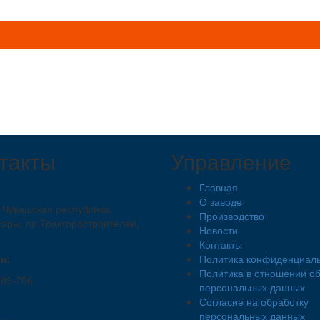
такты
Управление
Главная
О заводе
 Чувашская республика,
Производство
сары, пр.Тракторостроителей,
Новости
Контакты
н:
Политика конфиденциал
Политика в отношении о
709-706
персональных данных
Согласие на обработку
персональных данных