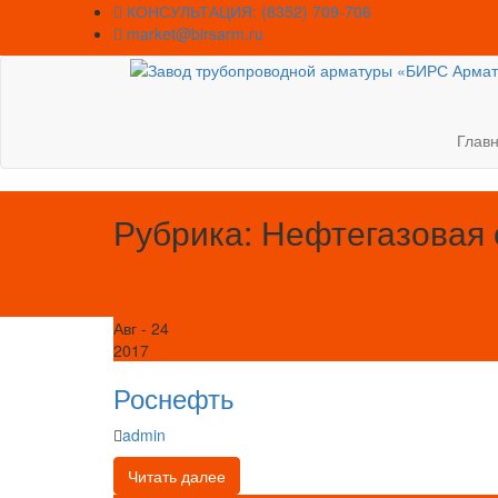
Skip
КОНСУЛЬТАЦИЯ: (8352) 709-706
to
market@birsarm.ru
content
Глав
Рубрика: Нефтегазовая 
Авг
- 24
2017
Роснефть
admin
Читать далее