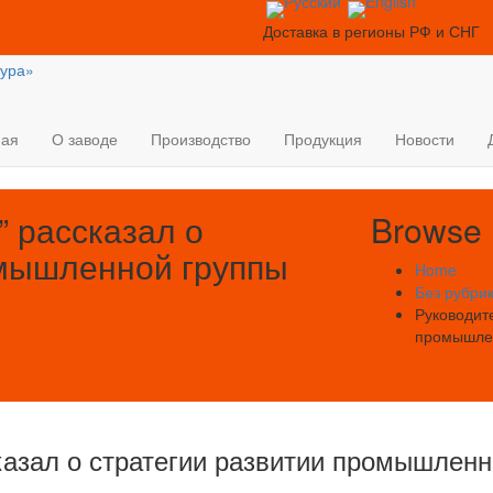
Доставка в регионы РФ и СНГ
ная
О заводе
Производство
Продукция
Новости
 рассказал о
Browse
омышленной группы
Home
Без рубри
Руководите
промышле
казал о стратегии развитии промышлен