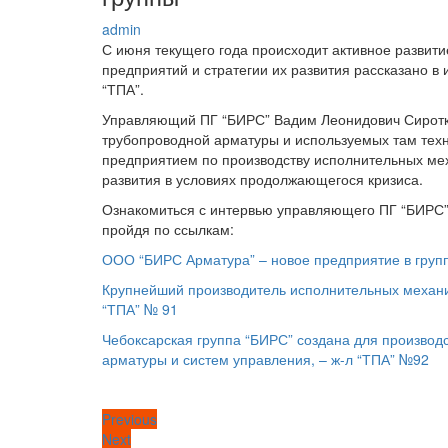
admin
С июня текущего года происходит активное развит
предприятий и стратегии их развития рассказано 
“ТПА”.
Управляющий ПГ “БИРС” Вадим Леонидович Сиротки
трубопроводной арматуры и используемых там тех
предприятием по производству исполнительных мех
развития в условиях продолжающегося кризиса.
Ознакомиться с интервью управляющего ПГ “БИРС” 
пройдя по ссылкам:
ООО “БИРС Арматура” – новое предприятие в групп
Крупнейший производитель исполнительных механи
“ТПА” № 91
Чебоксарская группа “БИРС” создана для производ
арматуры и систем управления, – ж-л “ТПА” №92
Previous
Previous
Post
Next
Next
post: