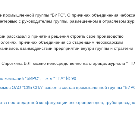
ие промышленной группы “БИРС”. О причинах объединения чебокс
в интервью с руководителем группы, размещенном в отраслевом жу
н рассказал о принятии решения строить свое производство
нологиях, причинах объединения со старейшим чебоксарским
анизмов, взаимодействии предприятий внутри группы и стратегии
Сироткина В.Л. можно непосредственно на старицах журнала “ТПА
е компаний “БИРС”, – ж-л “ТПА” № 90
змов ОАО “СКБ СПА” вошел в состав промышленной группы “БИРС”
ства нестандартной конфигурации электроприводов, трубопроводн