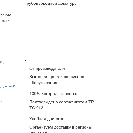
трубопроводной арматуры.
арских
рнале
”,
От производителя
Выгодная цена и сервисное
обслуживания
, – ж-л
100% Контроль качества
ой
Подтверждено сертификатом ТР
ТС 012
Удобная доставка
Организуем доставку в регионы
РФ и СНГ