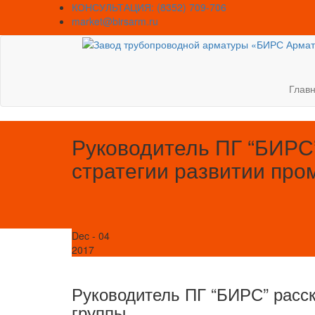
Skip
КОНСУЛЬТАЦИЯ: (8352) 709-706
to
market@birsarm.ru
content
Глав
Руководитель ПГ “БИРС”
стратегии развитии пр
Dec - 04
2017
Руководитель ПГ “БИРС” расс
группы