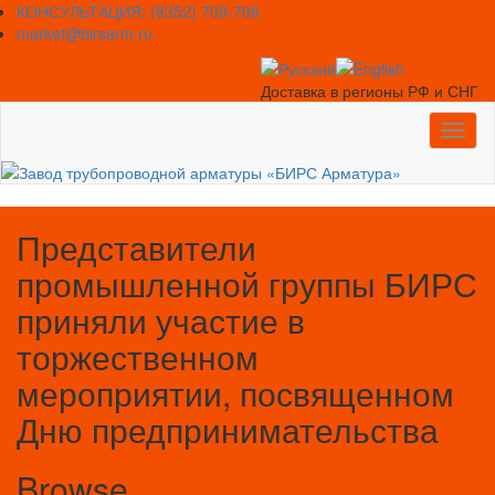
Skip
КОНСУЛЬТАЦИЯ: (8352) 709-706
to
market@birsarm.ru
content
Доставка в регионы РФ и СНГ
Toggl
naviga
Представители
промышленной группы БИРС
приняли участие в
торжественном
мероприятии, посвященном
Дню предпринимательства
Browse