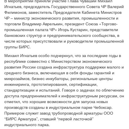
В мероприятии приняли участие Глава Чувашии Михаил
Игнатьев, председатель Государственного Совета ЧР Валерий
Филимонов, заместитель Председателя Кабинета Министров
ЧР – министр экономического развития, промышленности и
торговли Владимир Аврелькин, президент Союза «Торгово-
промышленная палата ЧР» Игорь Кустарин, представители
банковских структур и предпринимательского сообщества, в
числе которых присутствовали и руководители промышленной
группы БИРС.
Михаил Игнатьев особо подчеркнул, что за последние годы в
республике совместно с Министерством экономического
развития России создана инфраструктура поддержки малого и
среднего бизнеса, включающая в себя фонды гарантий и
микрозаймов, бизнес-инкубаторы, региональные центры
инжиниринга, прототипирования, сертификации,
стандартизации и испытаний. Говоря о задачах по облегчению
доступа предпринимателей к инфраструктурным ресурсам, он
отметил, что хорошие возможности для запуска новых
производств созданы в индустриальном парке Чебоксар.
Примером служит завод трубопроводной арматуры ООО
“БИРС Арматура”, ставший “первой ласточкой”
индустриального парка.