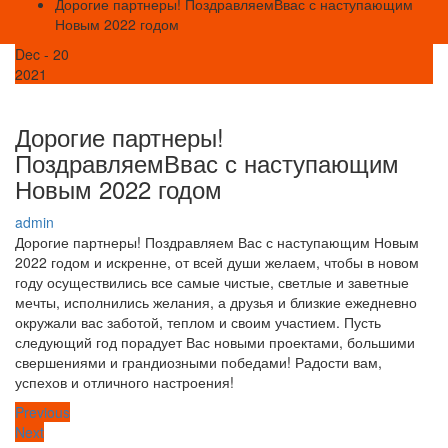
Дорогие партнеры! ПоздравляемВвас с наступающим
Новым 2022 годом
Dec - 20
2021
Дорогие партнеры!
ПоздравляемВвас с наступающим
Новым 2022 годом
admin
Дорогие партнеры! Поздравляем Вас с наступающим Новым
2022 годом и искренне, от всей души желаем, чтобы в новом
году осуществились все самые чистые, светлые и заветные
мечты, исполнились желания, а друзья и близкие ежедневно
окружали вас заботой, теплом и своим участием. Пусть
следующий год порадует Вас новыми проектами, большими
свершениями и грандиозными победами! Радости вам,
успехов и отличного настроения!
Previous
Previous
Post
Next
Next
post: