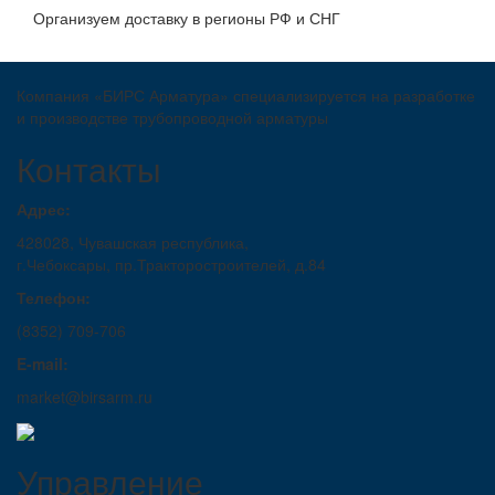
Организуем доставку в регионы РФ и СНГ
Компания «БИРС Арматура» специализируется на разработке
и производстве трубопроводной арматуры
Контакты
Адрес:
428028, Чувашская республика,
г.Чебоксары, пр.Тракторостроителей, д.84
Телефон:
(8352) 709-706
E-mail:
market@birsarm.ru
Управление