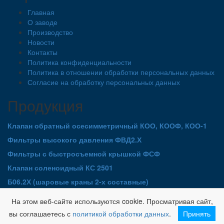
Главная
О заводе
Производство
Новости
Контакты
Политика конфиденциальности
Политика в отношении обработки персональных данных
Согласие на обработку персональных данных
Продукция
Клапан обратный осесимметричный КОО, КООФ, КОО-1
Фильтры высокого давления ФВД2.Х
Фильтры с быстросъемной крышкой ФСФ
Клапан соленоидный КС 2501
Б06.2Х (шаровые краны 2-х составные)
Авторские права © 2010-2026 ООО «БИРС Арматура»
На этом веб-сайте используются cookie. Просматривая сайт,
Товарные знаки «БИРС»®, «СПД БИРС»®, «электропривод
NA»®, «устройство УРПС»® защищены свидетельством
вы соглашаетесь с
политикой обработки данных
.
Принять
согласно действующему законодательству РФ.