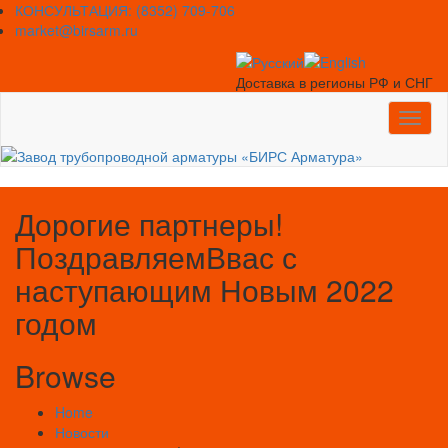
Skip
КОНСУЛЬТАЦИЯ: (8352) 709-706
to
market@birsarm.ru
content
Доставка в регионы РФ и СНГ
Toggl
naviga
Дорогие партнеры!
ПоздравляемВвас с
наступающим Новым 2022
годом
Browse
Home
Новости